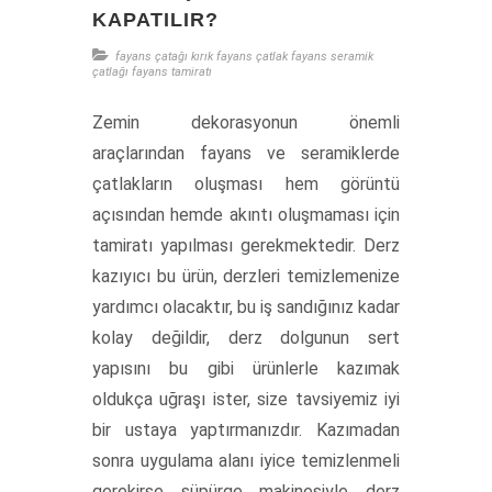
KAPATILIR?
fayans çatağı
kırık fayans
çatlak fayans
seramik
çatlağı
fayans tamiratı
Zemin dekorasyonun önemli
araçlarından fayans ve seramiklerde
çatlakların oluşması hem görüntü
açısından hemde akıntı oluşmaması için
tamiratı yapılması gerekmektedir. Derz
kazıyıcı bu ürün, derzleri temizlemenize
yardımcı olacaktır, bu iş sandığınız kadar
kolay değildir, derz dolgunun sert
yapısını bu gibi ürünlerle kazımak
oldukça uğraşı ister, size tavsiyemiz iyi
bir ustaya yaptırmanızdır. Kazımadan
sonra uygulama alanı iyice temizlenmeli
gerekirse süpürge makinesiyle derz