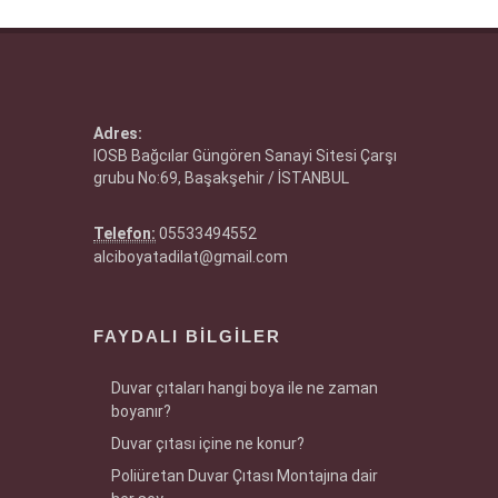
Adres:
IOSB Bağcılar Güngören Sanayi Sitesi Çarşı
grubu No:69, Başakşehir / İSTANBUL
Telefon:
05533494552
alciboyatadilat@gmail.com
FAYDALI BILGILER
Duvar çıtaları hangi boya ile ne zaman
boyanır?
Duvar çıtası içine ne konur?
Poliüretan Duvar Çıtası Montajına dair