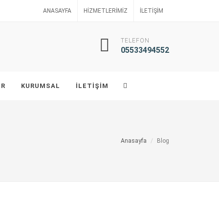
ANASAYFA
HIZMETLERIMIZ
İLETIŞIM
TELEFON
05533494552
ER
KURUMSAL
İLETIŞIM
Anasayfa
Blog