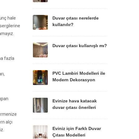
kunç hale
Duvar çıtası nerelerde
kullanılır?
sergilerine
şamayız.
Duvar çıtası kullanışlı mı?
a fazla
PVC Lambiri Modelleri ile
rı,
Modern Dekorasyon
çıpan
Evinize hava katacak
duvar çıtası önerileri
vermenize
rn alçı
Eviniz için Farklı Duvar
iz.
Çıtası Modelleri