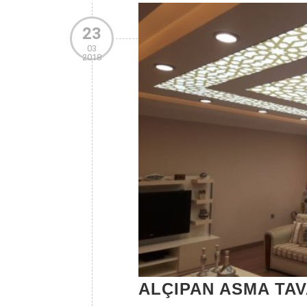
23
03
2018
ALÇIPAN ASMA TA