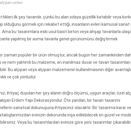
alçıpan ustası
ettikleri ilk şey tavandır, çünkü bu alan odaya güzellik katabilir veya kor
sahip olduğunu görmek için rekabet ettiği, insanların evleri kamusal sanat 
z. Ama bu tasarımlara eski usul basit beton veya ahşap tavanlarla ula
lçıpanla yapılmış bir asma tavanla genel görünümünü değiştirmek.
er zaman popüler bir ürün olmuştur, ancak bugün her zamankinden dah
tü ve nem yalıtımlı bu malzeme, en inanılmaz duvar ve tavan tasarımları
ilir. Bu alçıpan veya alçıpan malzemenin kullanılmasının diğer avantajla
ıklı ve çok yönlüdür.
iz, ihtiyaç duyulan her şey alanın doğru ölçümü, uygun araçlar, özel al
la çalışan Erdem Yapı Dekorasyondur. Öte yandan, bir tavan tasarımı
llerin sanatsal dokunuşuna ihtiyacınız olacaktır. Bir tasarıma karar 
ataloglarımızdan evinizin dekorunda inşa edilebilecek en güzel ve mode
lirsiniz. Veya bu tasarımlardan evinize göre yeni tasarımlar çıkarabilir