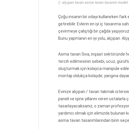
alçıpan tavan
asma tavan
tasarım
model
Çoğu insanın bir odayı kullanırken fark 
getirebilir. Evlerin en iyi iç tasarıma 
çevirmeye çalıştığı bir çağda yaşıyoru
Bunu yapmanın en iyi yolu, alçıpan. A
Asma tavan Sıva, inşaat sektöründe h
tercih edilmesinin sebebi, ucuz, gürül
oluşturmak için kolayca manipüle edileb
montajı oldukça kolaydır, yangına dayan
Evinize alçıpan / tavan takmak istersen
paneli ve işine yıllarını veren ustalar
tasarlayacaksanız, o zaman profesyone
yardımcı olmak için elimizde bulunan k
asma tavan tasarımlarından birin seçebi